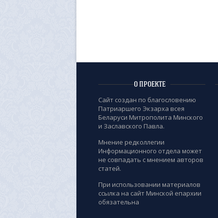
О ПРОЕКТЕ
Сайт создан по благословению
Патриаршего Экзарха всея
Беларуси Митрополита Минского
и Заславского Павла.
Мнение редколлегии
Информационного отдела может
не совпадать с мнением авторов
статей.
При использовании материалов
ссылка на сайт Минской епархии
обязательна