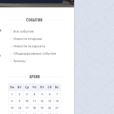
События
м
Все события
Новости епархии
Новости экзархата
Общецерковные события
т
Анонсы
архив
Пн
Вт
Ср
Чт
Пт
Сб
Вс
1
2
3
4
5
6
7
8
9
10
11
12
13
14
15
16
17
18
19
20
21