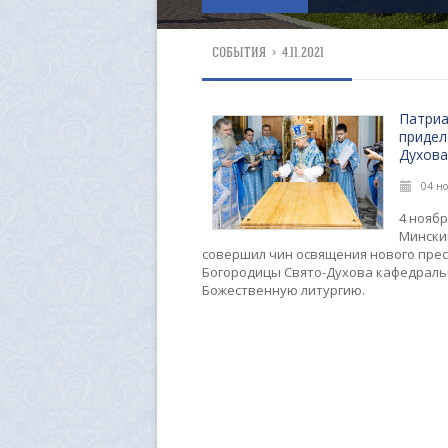
СОБЫТИЯ
>
4.11.2021
Патриа
придел
Духова
04 но
4 ноябр
Мински
совершил чин освящения нового прес
Богородицы Свято-Духова кафедральн
Божественную литургию.