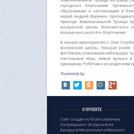
Живоначальной Троицы на улице Сев
городского благочиния. Организ
образование и катехизацию в бла
иерей Андрей Веренич, преподават
прихода Живоначальной Троицы пр
воскресной школы Всехсвятского 
воскресных школ 4-го благочиния.
В начале мероприятия о. Олег Голуб
воскресной школы, показал ролик 
фестиваля огнизовали небольшую тра
настольные игры, живая музыка и
сувенирам. Ребятам и их родителям 
Pravminsk.by
О ПРОЕКТЕ
Сайт создан по благословению
Патриаршего Экзарха всея
Беларуси Митрополита Минского