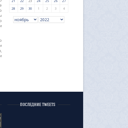
о
21
22
23
24
25
26
27
е
28
29
30
1
2
3
4
о
ы
р
и
ю
и
,
и
ПОСЛЕДНИЕ TWEETS