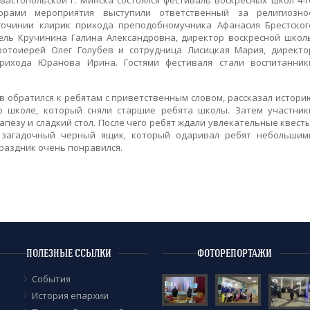
астопольской г. Минска состоялся фестиваль воскресных школ 4-г
аторами мероприятия выступили ответственный за религиозно
гочинии клирик прихода преподобномучника Афанасия Брестског
ель Кручинина Галина Александровна, директор воскресной школ
отоиерей Олег Голубев и сотрудница Лисицкая Мария, директо
прихода Юранова Ирина. Гостями фестиваля стали воспитанник
ев обратился к ребятам с приветственным словом, рассказал истори
о школе, который сняли старшие ребята школы. Затем участник
пезу и сладкий стол. После чего ребят ждали увлекательные квесты
 загадочный черный ящик, который одаривал ребят небольшим
праздник очень понравился.
ПОЛЕЗНЫЕ ССЫЛКИ
ФОТОРЕПОРТАЖИ
События
История епархии