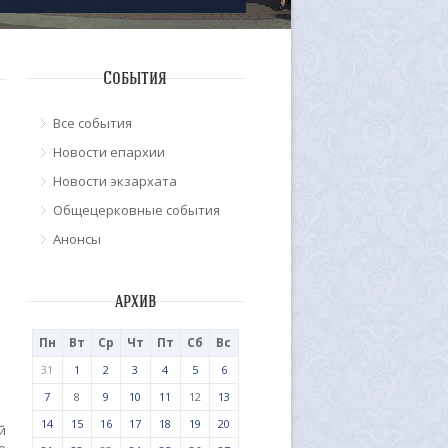
События
Все события
Новости епархии
Новости экзархата
Общецерковные события
Анонсы
архив
Пн
Вт
Ср
Чт
Пт
Сб
Вс
31
1
2
3
4
5
6
7
8
9
10
11
12
13
14
15
16
17
18
19
20
й