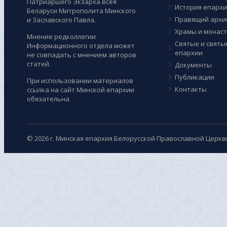
Патриаршего Экзарха всея
История епарх
Беларуси Митрополита Минского
Правящий архи
и Заславского Павла.
Храмы и монас
Мнение редколлегии
Cвятые и святы
Информационного отдела может
епархии
не совпадать с мнением авторов
статей.
Документы
Публикации
При использовании материалов
Контакты
ссылка на сайт Минской епархии
обязательна
© 2026 г. Минская епархия Белорусской Православной Церкв