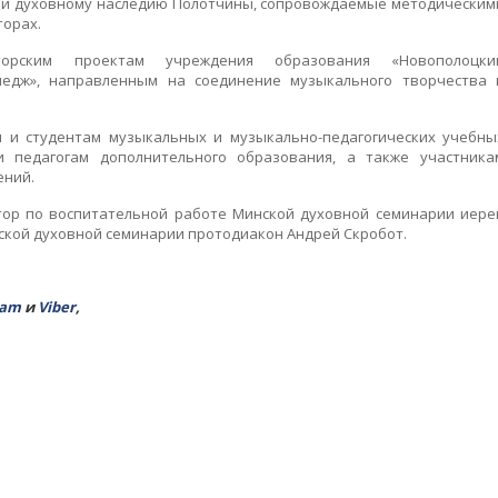
 и духовному наследию Полотчины, сопровождаемые методическим
торах.
орским проектам учреждения образования «Новополоцки
ледж», направленным на соединение музыкального творчества 
 и студентам музыкальных и музыкально-педагогических учебны
и педагогам дополнительного образования, а также участника
ений.
тор по воспитательной работе Минской духовной семинарии иере
ской духовной семинарии протодиакон Андрей Скробот.
ram
и
Viber
,