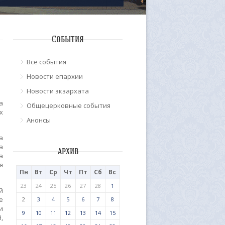
События
Все события
Новости епархии
Новости экзархата
а
Общецерковные события
х
Анонсы
а
а
архив
а
я
Пн
Вт
Ср
Чт
Пт
Сб
Вс
23
24
25
26
27
28
1
й
е
2
3
4
5
6
7
8
и
9
10
11
12
13
14
15
,