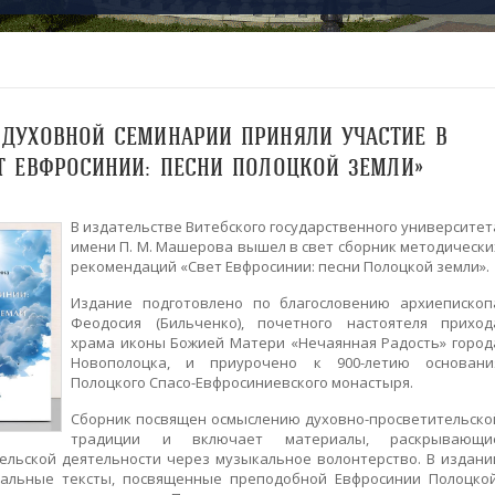
 ДУХОВНОЙ СЕМИНАРИИ ПРИНЯЛИ УЧАСТИЕ В
Т ЕВФРОСИНИИ: ПЕСНИ ПОЛОЦКОЙ ЗЕМЛИ»
В издательстве Витебского государственного университет
имени П. М. Машерова вышел в свет сборник методически
рекомендаций «Свет Евфросинии: песни Полоцкой земли».
Издание подготовлено по благословению архиепископ
Феодосия (Бильченко), почетного настоятеля приход
храма иконы Божией Матери «Нечаянная Радость» город
Новополоцка, и приурочено к 900-летию основани
Полоцкого Спасо-Евфросиниевского монастыря.
Сборник посвящен осмыслению духовно-просветительско
традиции и включает материалы, раскрывающи
ельской деятельности через музыкальное волонтерство. В издани
кальные тексты, посвященные преподобной Евфросинии Полоцкой