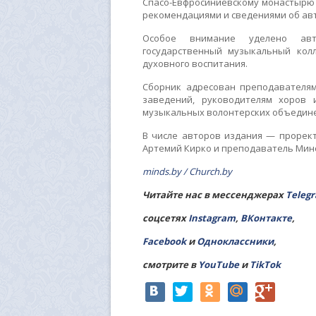
Спасо-Евфросиниевскому монастырю
рекомендациями и сведениями об ав
Особое внимание уделено авт
государственный музыкальный кол
духовного воспитания.
Сборник адресован преподавателям
заведений, руководителям хоров 
музыкальных волонтерских объедин
В числе авторов издания — прорек
Артемий Кирко и преподаватель Мин
minds.by
/
Church.by
Читайте нас в мессенджерах
Teleg
соцсетях
Instagram
,
ВКонтакте
,
Facebook
и
Одноклассники
,
смотрите в
YouTube
и
TikTok