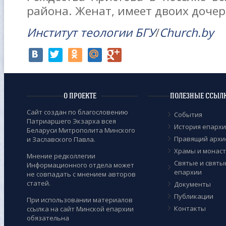
района. Женат, имеет двоих дочер
Институт теологии БГУ
/
Church.by
О ПРОЕКТЕ
ПОЛЕЗНЫЕ ССЫЛ
Сайт создан по благословению
События
Патриаршего Экзарха всея
История епарх
Беларуси Митрополита Минского
Правящий архи
и Заславского Павла.
Храмы и монас
Мнение редколлегии
Cвятые и святы
Информационного отдела может
епархии
не совпадать с мнением авторов
статей.
Документы
Публикации
При использовании материалов
Контакты
ссылка на сайт Минской епархии
обязательна