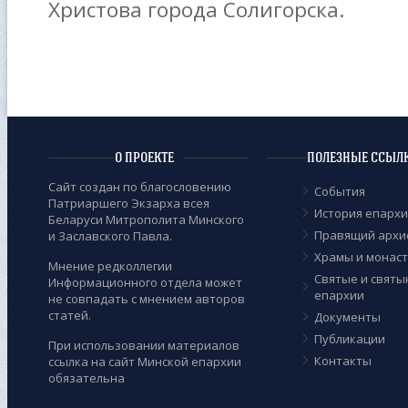
Христова города Солигорска.
О ПРОЕКТЕ
ПОЛЕЗНЫЕ ССЫЛ
Сайт создан по благословению
События
Патриаршего Экзарха всея
История епарх
Беларуси Митрополита Минского
Правящий архи
и Заславского Павла.
Храмы и монас
Мнение редколлегии
Cвятые и святы
Информационного отдела может
епархии
не совпадать с мнением авторов
статей.
Документы
Публикации
При использовании материалов
Контакты
ссылка на сайт Минской епархии
обязательна