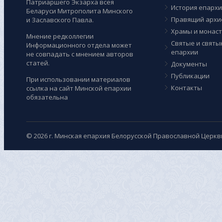
Патриаршего Экзарха всея
История епарх
Беларуси Митрополита Минского
Правящий архи
и Заславского Павла.
Храмы и монас
Мнение редколлегии
Cвятые и святы
Информационного отдела может
епархии
не совпадать с мнением авторов
статей.
Документы
Публикации
При использовании материалов
Контакты
ссылка на сайт Минской епархии
обязательна
© 2026 г. Минская епархия Белорусской Православной Церкв