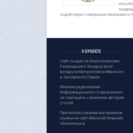
способ
традиц
содействуют совершенствованию и п
О ПРОЕКТЕ
Сайт создан по благословению
Патриаршего Экзарха всея
Беларуси Митрополита Минского
и Заславского Павла.
Мнение редколлегии
Информационного отдела может
не совпадать с мнением авторов
статей.
При использовании материалов
ссылка на сайт Минской епархии
обязательна