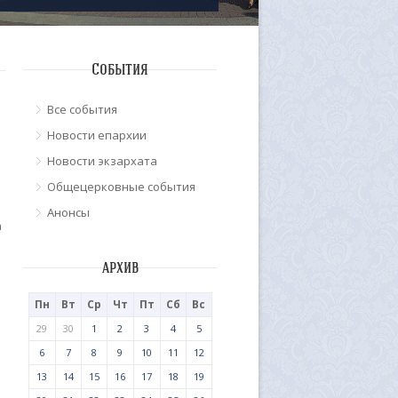
События
Все события
Новости епархии
Новости экзархата
Общецерковные события
Анонсы
а
архив
Пн
Вт
Ср
Чт
Пт
Сб
Вс
29
30
1
2
3
4
5
6
7
8
9
10
11
12
13
14
15
16
17
18
19