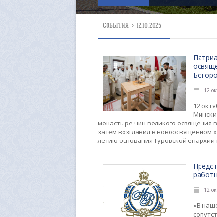
СОБЫТИЯ
>
12.10.2025
Патриа
освяще
Богор
12 ок
12 окт
Мински
монастыре чин великого освящения во
затем возглавил в новоосвященном х
летию основания Туровской епархии 
Предст
работн
12 ок
«В наш
сопутст