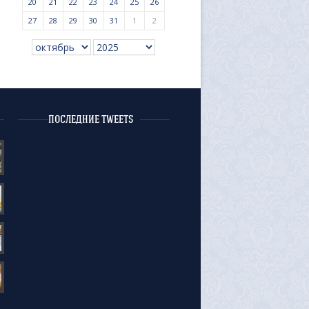
20
21
22
23
24
25
26
27
28
29
30
31
1
2
ПОСЛЕДНИЕ TWEETS