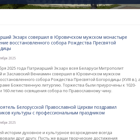
рший Экзарх совершил в Юровичском мужском монастыре
ние восстановленного собора Рождества Пресвятой
одицы
тября 2025
ября 2025 года Патриарший Экзарх всея Беларуси Митрополит
й и Заславский Вениамин совершил в Юровичском мужском
сстановленного собора Рождества Пресвятой Богородицы (XVIII в.), 
раме Божественную литургию. Торжества были приурочены к 1020-
и 160-летию освящения собора по Православному чину.
оятель Белорусской Православной Церкви поздравил
иков культуры с профессиональным праздником
тября 2025
ей истории духовное и культурное возрождение всегда
вовали друг другу. Пусть же ваши творческие достижения