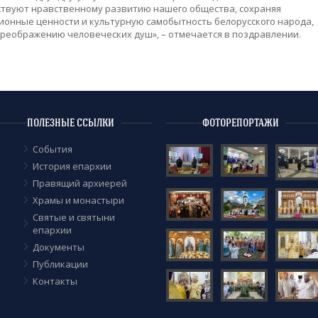
ствуют нравственному развитию нашего общества, сохраняя
ионные ценности и культурную самобытность белорусского народа,
реображению человеческих душ», – отмечается в поздравлении.
ПОЛЕЗНЫЕ ССЫЛКИ
ФОТОРЕПОРТАЖИ
События
История епархии
Правящий архиерей
Храмы и монастыри
Cвятые и святыни
епархии
Документы
Публикации
Контакты